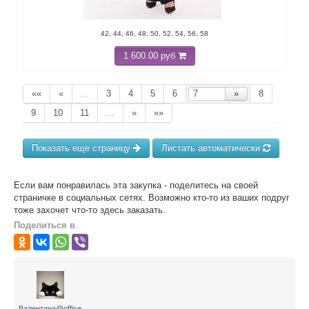
42, 44, 46, 48, 50, 52, 54, 56, 58
1 600.00 руб
««
«
...
3
4
5
6
»
8
9
10
11
...
»
»»
Показать еще страницу
Листать автоматически
Если вам понравилась эта закупка - поделитесь на своей
страничке в социальных сетях. Возможно кто-то из ваших подруг
тоже захочет что-то здесь заказать.
Поделиться в
Валентина@office