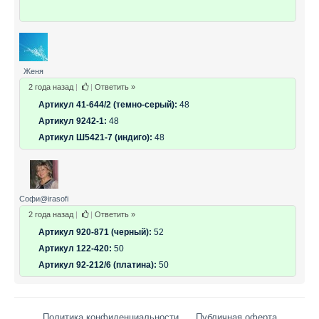
Женя
2 года назад
|
|
Ответить »
Артикул 41-644/2 (темно-серый):
48
Артикул 9242-1:
48
Артикул Ш5421-7 (индиго):
48
Софи@irasofi
2 года назад
|
|
Ответить »
Артикул 920-871 (черный):
52
Артикул 122-420:
50
Артикул 92-212/6 (платина):
50
Политика конфиденциальности
Публичная оферта