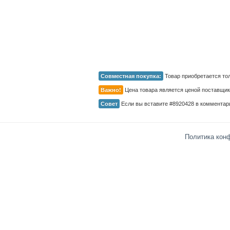
Совместная покупка:
Товар приобретается то
Важно!
Цена товара является ценой поставщика.
Совет
Если вы вставите #8920428 в комментари
Политика кон