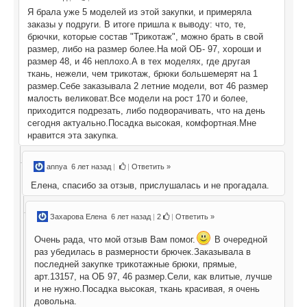
Я брала уже 5 моделей из этой закупки, и примеряла
заказы у подруги. В итоге пришла к выводу: что, те,
брючки, которые состав "Трикотаж", можно брать в свой
размер, либо на размер более.На мой ОБ- 97, хороши и
размер 48, и 46 неплохо.А в тех моделях, где другая
ткань, нежели, чем трикотаж, брюки большемерят на 1
размер.Себе заказывала 2 летние модели, вот 46 размер
малость великоват.Все модели на рост 170 и более,
приходится подрезать, либо подворачивать, что на день
сегодня актуально.Посадка высокая, комфортная.Мне
нравится эта закупка.
annya
6 лет назад
|
|
Ответить »
Елена, спасибо за отзыв, прислушалась и не прогадала.
Захарова Елена
6 лет назад
|
2
|
Ответить »
Очень рада, что мой отзыв Вам помог.
В очередной
раз убедилась в размерности брючек.Заказывала в
последней закупке трикотажные брюки, прямые,
арт.13157, на ОБ 97, 46 размер.Сели, как влитые, лучше
и не нужно.Посадка высокая, ткань красивая, я очень
довольна.