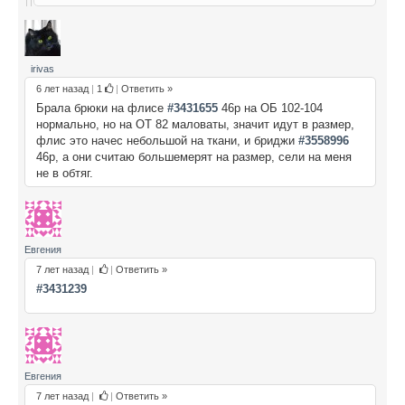
irivas
6 лет назад
|
1
|
Ответить »
Брала брюки на флисе
#3431655
46р на ОБ 102-104
нормально, но на ОТ 82 маловаты, значит идут в размер,
флис это начес небольшой на ткани, и бриджи
#3558996
46р, а они считаю большемерят на размер, сели на меня
не в обтяг.
Евгения
7 лет назад
|
|
Ответить »
#3431239
Евгения
7 лет назад
|
|
Ответить »