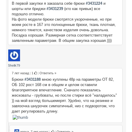
В первой закупки я заказала себе брюки
#3431224
и
шорты или бриджи
#3431239
(кто как привык) все
подошло отлично.
На фото модели брюки смотрятся укороченные, но при
моем росте в 167 это полноценные брюки, ткань плотная,
немного тянется, качеством изделия очень довольна.
Посадка хорошая. Размерная сетка соответстветствует
заявленным параметрам. В общем закупка хорошая.))))
Sheilk79
7 лет назад
|
1
|
Ответить »
Брюки
#3431188
мною куплены 48р на параметры ОТ 82,
ОБ 102 рост 168 см в общем и целом оставили
благоприятное впечатление. Сначало показались
жесковаты - грубоваты, но после стирки всё "наладилось"
)) на мой взгляд большемерят. Удобно, что на резинке и
завязочка шнурочек симпатичный, низ с подворотом, что
дает регулировать длину.
annya
7 лет назад
|
|
Ответить »