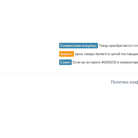
Совместная покупка:
Товар приобретается то
Важно!
Цена товара является ценой поставщика.
Совет
Если вы вставите #5590230 в комментари
Политика кон