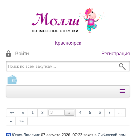
Красноярск
Войти
Регистрация
КАТАЛОГИ
КАК ОПЛАТИТЬ
««
«
1
2
»
4
5
6
7
...
»
»»
КАК ПОЛУЧИТЬ
НОВОСТИ
Юлия-Люлечик
07 августа 2026, 07:23 заказ в
Сибирский дом