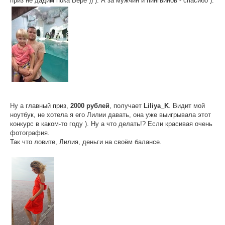
приз не дадим пока Вере )) ). А за мужчин и пингвинов - спасибо ).
Ну а главный приз,
2000 рублей
, получает
Liliya_K
. Видит мой
ноутбук, не хотела я его Лилии давать, она уже выигрывала этот
конкурс в каком-то году ). Ну а что делать!? Если красивая очень
фотография.
Так что ловите, Лилия, деньги на своём балансе.