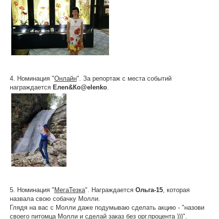
4. Номинация "
Онлайн
". За репортаж с места событий
награждается
Елеn&Ко@elenko
.
5. Номинация "
МегаТезка
". Награждается
Ольга-15
, которая
назвала свою собачку Молли.
Глядя на вас с Молли даже подумываю сделать акцию - "назови
своего питомца Молли и сделай заказ без орг.процента )))".