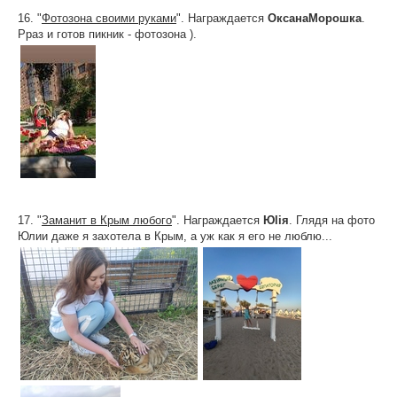
16. "
Фотозона своими руками
". Награждается
ОксанаМорошка
.
Рраз и готов пикник - фотозона ).
17. "
Заманит в Крым любого
". Награждается
Юliя
. Глядя на фото
Юлии даже я захотела в Крым, а уж как я его не люблю...