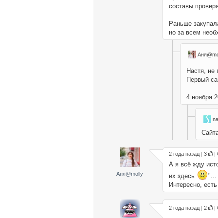
составы проверя
Раньше закупала
но за всем нео
Аня@mo
Настя, не
Первый са
4 ноября 2
n
Сайта
2 года назад
|
3
|
А я всё жду ист
Аня@molly
их здесь
"...
Интересно, есть
2 года назад
|
2
|