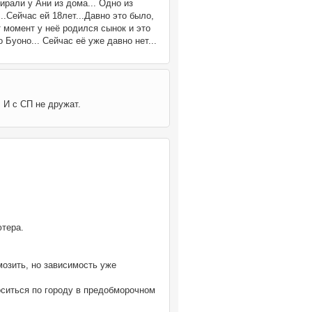
ирали у Ани из дома... Одно из
..Сейчас ей 18лет...Давно это было,
т момент у неё родился сынок и это
 Буоно... Сейчас её уже давно нет...
 И с СП не дружат.
ютера.
озить, но зависимость уже
оситься по городу в предобморочном