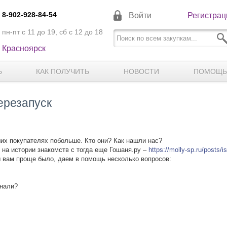
8-902-928-84-54
Войти
Регистрац
пн-пт с 11 до 19, сб с 12 до 18
Красноярск
Ь
КАК ПОЛУЧИТЬ
НОВОСТИ
ПОМОЩЬ
ерезапуск
ших покупателях побольше. Кто они? Как нашли нас?
 на истории знакомств с тогда еще Гошаня.ру –
https://molly-sp.ru/posts/i
ы вам проще было, даем в помощь несколько вопросов:
знали?