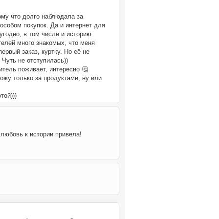
тому что долго наблюдала за
особом покупок. Да и интернет для
угодно, в том числе и историю
телей много знакомых, что меня
ервый заказ, куртку. Но её не
 Чуть не отступилась))
итель поживает, интересно 🤔
ожу только за продуктами, ну или
той)))
 любовь к истории привела!