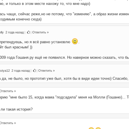
ю, и только в этом месте нахожу то, что мне надо)
сь чаще, сейчас реже,но не потому, что "изменяю", а образ жизни изме
бходимым конечно сюда)
lly
2 года назад
|
|
Ответить »
 претендуешь, но я всё равно установлю
.
йт был красным! ))
009 года Гошаня.ру ещё не появился. Но наверное можно сказать, что бы
astya12
2 года назад
|
|
Ответить »
 да, не было, но прототип уже был, хотя бы в виде идеи точно) Спасибо,
Ответить »
орию "мне было 15, когда мама "подсадила" меня на Молли (Гошаню)... Т
 ли такая история?
Ответить »