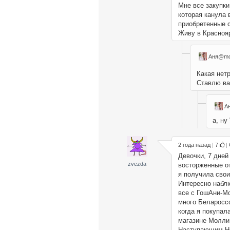
Мне все закупки
которая канула 
приобретенные с
Живу в Краснояр
Аня@mo
Какая нет
Ставлю вам
А
а, ну
2 года назад
|
7
|
Девочки, 7 дней
zvezda
восторженные от
я получила свои
Интересно наблю
все с ГошАни-Мо
много Белароссо
когда я покупал
магазине Молли.
Наступающим Но