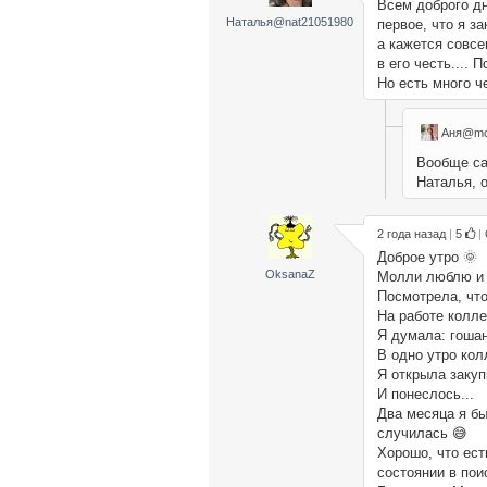
Всем доброго дн
Наталья@nat21051980
первое, что я з
а кажется совсе
в его честь....
Но есть много ч
Аня@mo
Вообще са
Наталья, о
2 года назад
|
5
|
Доброе утро 🌞
OksanaZ
Молли люблю и
Посмотрела, что
На работе колле
Я думала: гошан
В одно утро кол
Я открыла закуп
И понеслось...
Два месяца я б
случилась 😅
Хорошо, что ест
состоянии в пои