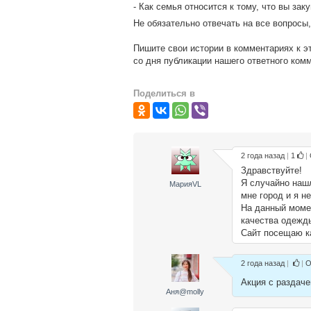
- Как семья относится к тому, что вы за
Не обязательно отвечать на все вопросы,
Пишите свои истории в комментариях к э
со дня публикации нашего ответного ком
Поделиться в
2 года назад
|
1
|
Здравствуйте!
Я случайно нашл
МарияVL
мне город и я н
На данный момен
качества одежды
Сайт посещаю ка
2 года назад
|
|
О
Акция с раздач
Аня@molly