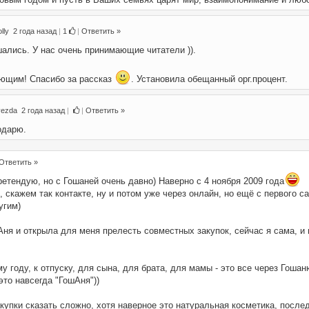
lly
2 года назад
|
1
|
Ответить »
шались. У нас очень принимающие читатели )).
ющим! Спасибо за рассказ
. Установила обещанный орг.процент.
vezda
2 года назад
|
|
Ответить »
одарю.
Ответить »
ретендую, но с Гошаней очень давно) Наверно с 4 ноября 2009 года
, скажем так контакте, ну и потом уже через онлайн, но ещё с первого с
угим)
ня и открыла для меня прелесть совместных закупок, сейчас я сама, и 
му году, к отпуску, для сына, для брата, для мамы - это все через Гоша
это навсегда "ГошАня"))
упки сказать сложно, хотя наверное это натуральная косметика, после