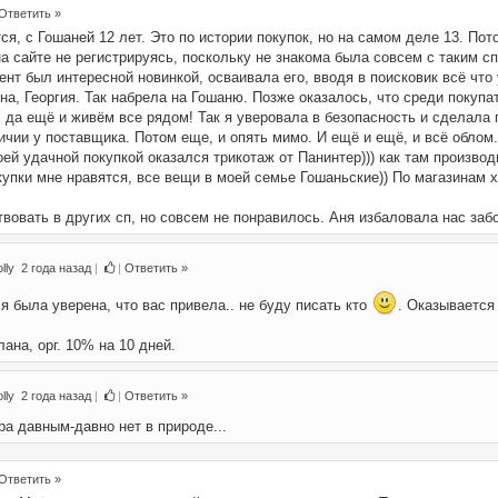
Ответить »
тся, с Гошаней 12 лет. Это по истории покупок, но на самом деле 13. По
 сайте не регистрируясь, поскольку не знакома была совсем с таким сп
ент был интересной новинкой, осваивала его, вводя в поисковик всё что 
на, Георгия. Так набрела на Гошаню. Позже оказалось, что среди покупа
 да ещё и живём все рядом! Так я уверовала в безопасность и сделала п
ичии у поставщика. Потом еще, и опять мимо. И ещё и ещё, и всё облом.
ей удачной покупкой оказался трикотаж от Панинтер))) как там производ
купки мне нравятся, все вещи в моей семье Гошаньские)) По магазинам х
вовать в других сп, но совсем не понравилось. Аня избаловала нас забо
lly
2 года назад
|
|
Ответить »
 я была уверена, что вас привела.. не буду писать кто
. Оказывается
ана, орг. 10% на 10 дней.
lly
2 года назад
|
|
Ответить »
ра давным-давно нет в природе...
Ответить »