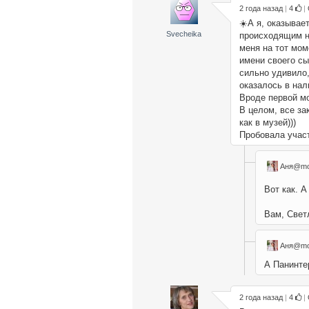
2 года назад
|
4
|
☀️А я, оказывае
Svecheika
происходящим на
меня на тот мом
имени своего сы
сильно удивило,
оказалось в нал
Вроде первой мо
В целом, все за
как в музей)))
Пробовала участ
Аня@mo
Вот как. А
Вам, Светл
Аня@mo
А Панинте
2 года назад
|
4
|