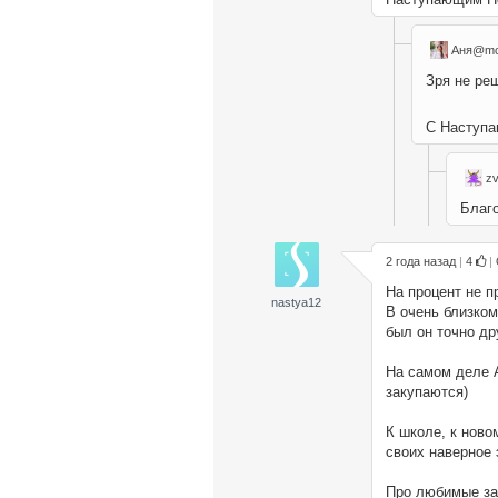
Аня@mo
Зря не ре
С Наступа
z
Благ
2 года назад
|
4
|
На процент не п
nastya12
В очень близком
был он точно др
На самом деле А
закупаются)
К школе, к ново
своих наверное 
Про любимые зак