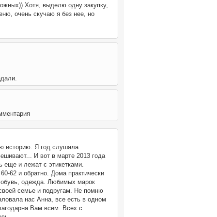
ожных)) Хотя, выделю одну закупку,
еню, очень скучаю я без нее, но
адали.
омментария
ою историю. Я год слушала
ешивают... И вот в марте 2013 года
ь еще и лежат с этикетками.
 60-62 и обратно. Дома практически
, обувь, одежда. Любимых марок
 своей семье и подругам. Не помню
аловала нас Анна, все есть в одном
лагодарна Вам всем. Всех с
овь.