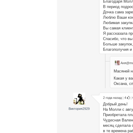
Благодаря Молли
В период подрос
Дочка сама заре
Люблю Ваши кон
Любимая закупк
Вы самая клиен
Я рассказала пр
Спасибо, что вы 
Больше закупок,
Благополучия и 
Аня@mo
Масяней на
Какая у в
Оксана, с
2 года назад
|
4
|
Добрый день!
Виктория2929
На Молли с авгу
Приобретала пла
Чудесная Валент
месяц сделала с
в те времена р