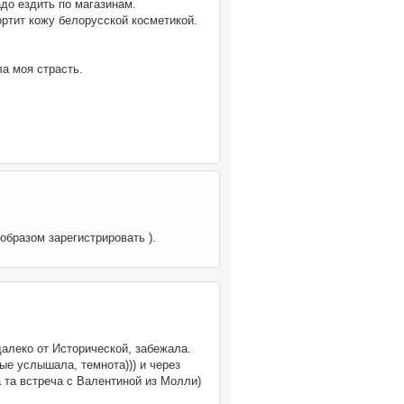
до ездить по магазинам.
ортит кожу белорусской косметикой.
а моя страсть.
образом зарегистрировать ).
далеко от Исторической, забежала.
ые услышала, темнота))) и через
а та встреча с Валентиной из Молли)