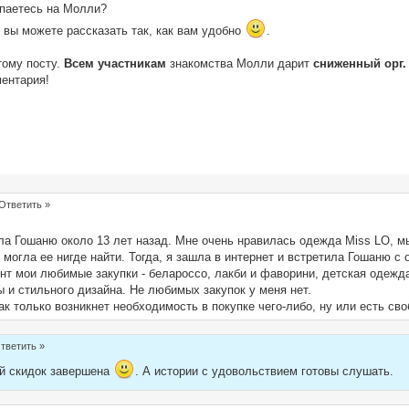
купаетесь на Молли?
 вы можете рассказать так, как вам удобно
.
тому посту.
Всем участникам
знакомства Молли дарит
сниженный орг. 
ментария!
Ответить »
а Гошаню около 13 лет назад. Мне очень нравилась одежда Miss LO, м
е могла ее нигде найти. Тогда, я зашла в интернет и встретила Гошаню с
т мои любимые закупки - белароссо, лакби и фаворини, детская одежда
 и стильного дизайна. Не любимых закупок у меня нет.
к только возникнет необходимость в покупке чего-либо, ну или есть сво
тветить »
ей скидок завершена
. А истории с удовольствием готовы слушать.