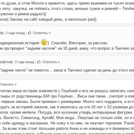
 по душе, в этом Молли и нравится, здесь прямо выжимки из тысяч возм
в лету: закупка, не побоюсь этого слова, вечных сумок и ремней – ТопАв
умочки и ремни радуют))
ске) Захожу на сайт каждый день, и несколько раз))
lly
2 года назад
|
|
Ответить »
радициоонная история
). Спасибо, Виктория, за рассказ.
 орг.процент "задним числом" на 10 дней, вижу, что вопрос в Тантино з
ня@molly
2 года назад
|
|
Ответить »
 "заднее число" не помогло... заказ в Тантино сделан за день до этого к
Ответить »
 читаю ваши истории знакомств с ГошАней и все не решусь написать св
зывы от родственницы БМ про ГошАню... Весы они такие...смотрят и взв
 первые заказы. Были промахи с размерами. Много чего подарила, а ест
дать за историей заказов, как я менялась за эти 10 лет с 52 размера до
лли, кроме мебели. Посуда, вся кухонная утварь,интерьерные фигурки
, Вилатто, Сималэнд, АртиМ, Моя мода...Покупаю не только себе, но и
а себе одежду в магазинах. Не хожу я по ним, не хватает терпения. Разб
 За всем этим стоит большая работа Анны и ее команды и я безмерно б
вым годом и пусть в Ваших семьях царят мир, взаимопонимание и люб