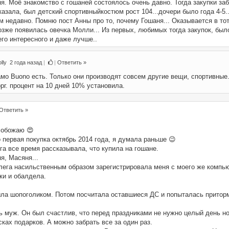
я. Моё знакомство с гошаней состоялось очень давно. Тогда закупки заб
аказала, был детский спортивныйкостюм рост 104...дочери было года 4-5..
м недавно. Помню пост Анны про то, почему Гошаня... Оказывается в то
 Позже появилась овечка Молли... Из первых, любимых тогда закупок, было
его интересного и даже лучше..
lly
2 года назад
|
|
Ответить »
мо Buono есть. Только они производят совсем другие вещи, спортивные.
рг. процент на 10 дней 10% установила.
Ответить »
 обожаю 😍
 первая покупка октябрь 2014 года, я думала раньше 😉
га все время рассказывала, что купила на гошане.
я, Масяня...
лега насильственным образом зарегистрировала меня с моего же компь
ки и обалдела.
ыла шопоголиком. Потом посчитала оставшиеся ДС и попыталась приторм
ь муж. Он был счастлив, что перед праздниками не нужно целый день н
сках подарков. А можно забрать все за один раз.