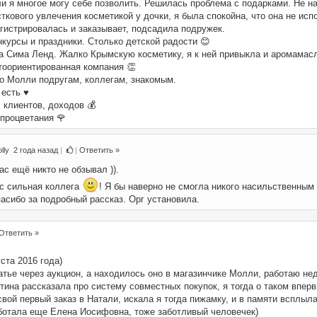
 я многое могу себе позволить. Решилась проблема с подарками. Не на
ткового увлечения косметикой у дочки, я была спокойна, что она не исп
гистрировалась и заказывает, подсадила подружек.
курсы и праздники. Столько детской радости 😊
а Сима Ленд. Жалко Крымскую косметику, я к ней привыкла и аромамасл
тоориентированная компания 👏
о Молли подругам, коллегам, знакомым.
есть ♥️
 клиентов, доходов 💰
процветания 🌹
lly
2 года назад
|
|
Ответить »
с ещё никто не обзывал )).
ас сильная коллега
! Я бы наверно не смогла никого насильственным 
пасибо за подробный рассказ. Орг установила.
Ответить »
ста 2016 года)
тье через аукцион, а находилось оно в магазинчике Молли, работаю не
ина рассказала про систему совместных покупок, я тогда о таком вперв
вой первый заказ в Натали, искала я тогда пижамку, и в памяти всплыл
аботала еще Елена Иосифовна, тоже заботливый человечек)