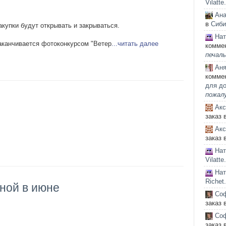
Vilatt
Ана
в
Сиби
купки будут открывать и закрываться.
На
 заканчивается фотоконкурсом "Ветер
...читать далее
комме
печаль
Ан
комме
для до
пожалу
Акс
заказ 
Акс
заказ 
На
Vilatt
На
Richet
ной в июне
Соф
заказ 
Соф
заказ 