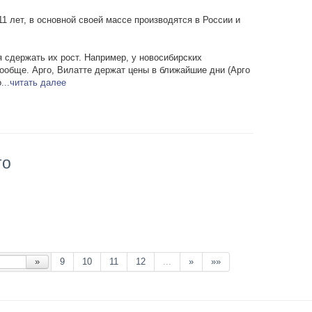
1 лет, в основной своей массе производятся в России и
я сдержать их рост. Например, у новосибирских
ообще. Арго, Вилатте держат цены в ближайшие дни (Арго
о
...читать далее
то
»
9
10
11
12
...
»
»»