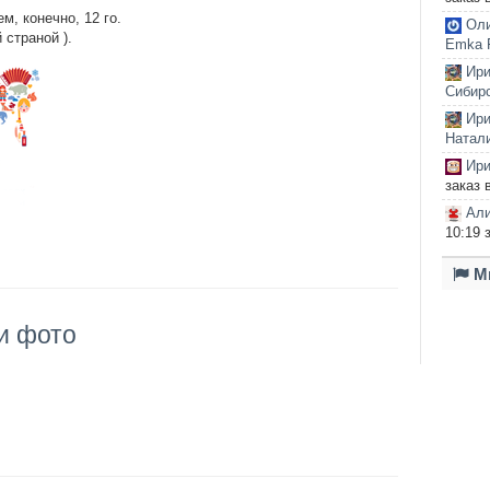
м, конечно, 12 го.
Ол
 страной ).
Emka F
Ири
Сибирс
Ири
Натали
Ири
заказ 
Али
10:19 
Мы
 и фото