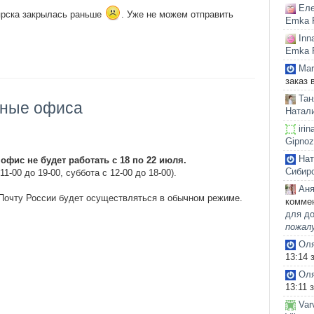
Еле
оярска закрылась раньше
. Уже не можем отправить
Emka F
Inn
Emka F
Mar
заказ 
Тан
дные офиса
Натали
irin
Gipnoz
На
офис не будет работать с 18 по 22 июля.
Сибирс
1-00 до 19-00, суббота с 12-00 до 18-00).
Ан
 Почту России будет осуществляться в обычном режиме.
комме
для до
пожалу
Оля
13:14 
Оля
13:11 
Var