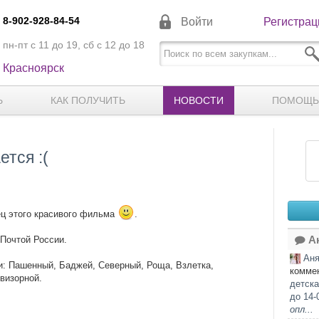
8-902-928-84-54
Войти
Регистрац
пн-пт с 11 до 19, сб с 12 до 18
Красноярск
Ь
КАК ПОЛУЧИТЬ
НОВОСТИ
ПОМОЩЬ
тся :(
нец этого красивого фильма
.
 Почтой России.
Ак
Ан
и: Пашенный, Баджей, Северный, Роща, Взлетка,
комме
визорной.
детска
до 14-
опл...