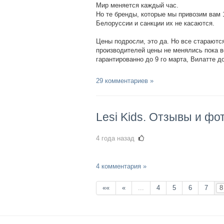
Мир меняется каждый час.
Но те бренды, которые мы привозим вам 1
Белоруссии и санкции их не касаются.
Цены подросли, это да. Но все стараютс
производителей цены не менялись пока в
гарантированно до 9 го марта, Вилатте д
29 комментариев »
Lesi Kids. Отзывы и фо
4 года назад
4 комментария »
««
«
...
4
5
6
7