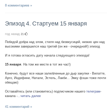
8 комментариев »
Эпизод 4. Стартуем 15 января
год назад
21
Победой добра над злом, стиля над безвкусицей, низких цен над
высокими завершился наш третий (он же - очередной!) эпизод
И я готова огласить дату начала следующего эпизода!
15 января
. На том же месте в тот же час!)
Конечно, будут все наши залюбленные до дыр закупки - Вилатте,
Арго, Индефини, Натали, Эстель, Лакби... Эмку фэшн тоже почти
обещаю)
Оставайтесь (или становитесь) подписчиком нашего
телеграм
-
канала -
...читать далее
41 комментарий »