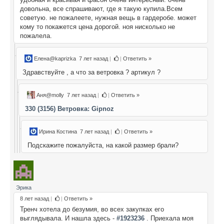
довольна, все спрашивают, где я такую купила.Всем
советую. не пожалеете, нужная вещь в гардеробе. может
кому то покажется цена дорогой. ноя нисколько не
пожалела.
Елена@kaprizka
7 лет назад
|
|
Ответить »
Здравствуйте , а что за ветровка ? артикул ?
Аня@molly
7 лет назад
|
|
Ответить »
330 (3156) Ветровка: Gipnoz
Ирина Костина
7 лет назад
|
|
Ответить »
Подскажите пожалуйста, на какой размер брали?
Эрика
8 лет назад
|
|
Ответить »
Тренч хотела до безумия, во всех закупках его
выглядывала. И нашла здесь -
#1923236
. Приехала моя