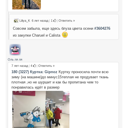
Liliya_K
6 лет назад
|
1
|
Ответить »
Совсем забыла, еще здесь блуза цвета осени
#3604276
из закупки Charuel и Calista
Оль ля ля
7 лет назад
|
4
|
Ответить »
180 (3227) Куртка: Gipnoz
Куртку проносила почти всю
зиму (на машине)до минус15теплая не продувает ткань
плотная ,но не шуршит и как бы пропитана чем то
понравилась идёт в размер