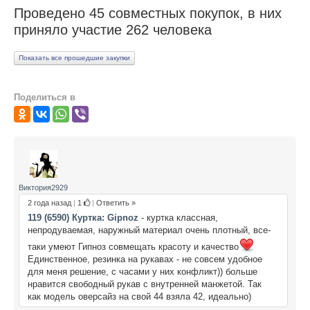
Проведено 45 совместных покупок, в них
ПОМОЩЬ
приняло участие 262 человека
ОТЗЫВЫ
Показать все прошедшие закупки
О НАС
Поделиться в
Виктория2929
2 года назад
|
1
|
Ответить »
119 (6590) Куртка: Gipnoz
- куртка классная,
непродуваемая, наружный материал очень плотный, все-
таки умеют Гипноз совмещать красоту и качество
Единственное, резинка на рукавах - не совсем удобное
для меня решение, с часами у них конфликт)) больше
нравится свободный рукав с внутренней манжетой. Так
как модель оверсайз на свой 44 взяла 42, идеально)