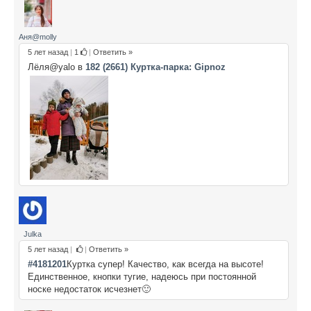
Аня@molly
5 лет назад
|
1
|
Ответить »
Лёля@yalo в
182 (2661) Куртка-парка: Gipnoz
Julka
5 лет назад
|
|
Ответить »
#4181201
Куртка супер! Качество, как всегда на высоте!
Единственное, кнопки тугие, надеюсь при постоянной
носке недостаток исчезнет🙂