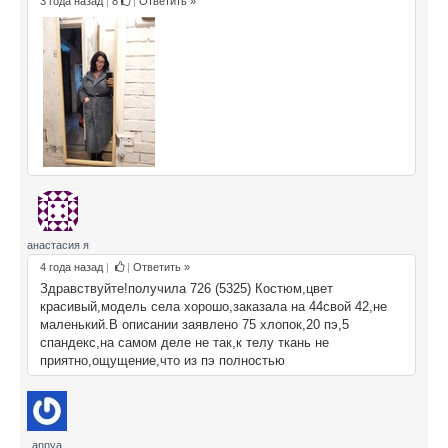
3 года назад
|
8
|
Ответить »
анастасия я
4 года назад
|
|
Ответить »
Здравствуйте!получила 726 (5325) Костюм,цвет
красивый,модель села хорошо,заказала на 44свой 42,не
маленький.В описании заявлено 75 хлопок,20 пэ,5
спандекс,на самом деле не так,к телу ткань не
приятно,ощущение,что из пэ полностью
annya