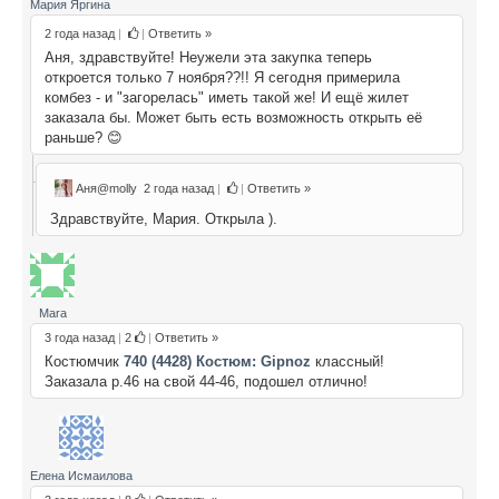
Мария Яргина
2 года назад
|
|
Ответить »
Аня, здравствуйте! Неужели эта закупка теперь
откроется только 7 ноября??!! Я сегодня примерила
комбез - и "загорелась" иметь такой же! И ещё жилет
заказала бы. Может быть есть возможность открыть её
раньше? 😊
Аня@molly
2 года назад
|
|
Ответить »
Здравствуйте, Мария. Открыла ).
Mara
3 года назад
|
2
|
Ответить »
Костюмчик
740 (4428) Костюм: Gipnoz
классный!
Заказала р.46 на свой 44-46, подошел отлично!
Елена Исмаилова