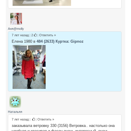
Аня@molly
7 лет назад
|
2
|
Ответить »
Елена 1980 в
484 (2633) Куртка: Gipnoz
Натальяя
7 лет назад
|
|
Ответить »
заказывала ветровку 330 (3156) Ветровка.. настолько она
удобная и красивая и фасон очень интересный. очень